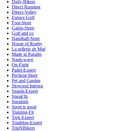
Daily Bikers
Direct Running
Direct-Volley
Espace Golf
Foot-Store
Galop-Store
Golf and co
Handball-Store
House of Rugby
La sellerie de Maé
Made in Paradis
Nauti-wave
On-Fight
Padel-Expert
Pecheur-Store
Pet and Garden
Slowood Interior
Smash-Expert
Sneak'In
Sneakids
Sport is good
Training-Fit
Trek-Expert
Triathlon-Expert
TripNBikers