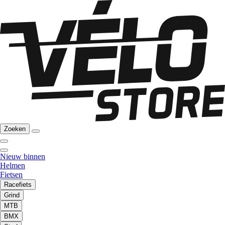
Zoeken
Nieuw binnen
Helmen
Fietsen
Racefiets
Grind
MTB
BMX