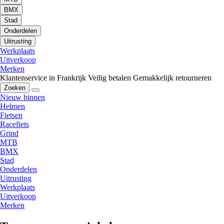
BMX
Stad
Onderdelen
Uitrusting
Werkplaats
Uitverkoop
Merken
Klantenservice in Frankrijk
Veilig betalen
Gemakkelijk retourneren
Zoeken
Nieuw binnen
Helmen
Fietsen
Racefiets
Grind
MTB
BMX
Stad
Onderdelen
Uitrusting
Werkplaats
Uitverkoop
Merken