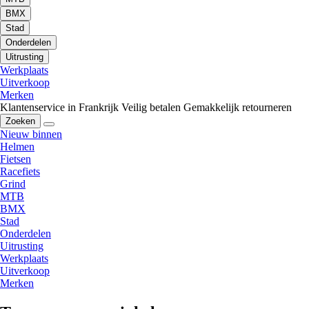
BMX
Stad
Onderdelen
Uitrusting
Werkplaats
Uitverkoop
Merken
Klantenservice in Frankrijk
Veilig betalen
Gemakkelijk retourneren
Zoeken
Nieuw binnen
Helmen
Fietsen
Racefiets
Grind
MTB
BMX
Stad
Onderdelen
Uitrusting
Werkplaats
Uitverkoop
Merken