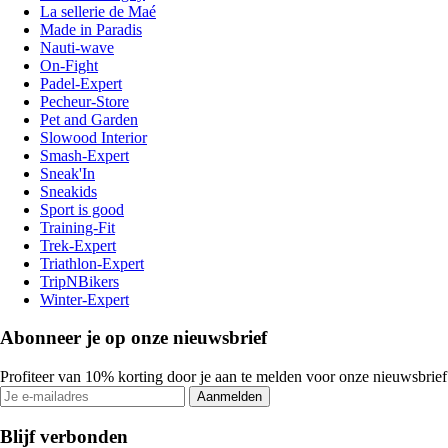
La sellerie de Maé
Made in Paradis
Nauti-wave
On-Fight
Padel-Expert
Pecheur-Store
Pet and Garden
Slowood Interior
Smash-Expert
Sneak'In
Sneakids
Sport is good
Training-Fit
Trek-Expert
Triathlon-Expert
TripNBikers
Winter-Expert
Abonneer je op onze nieuwsbrief
Profiteer van 10% korting door je aan te melden voor onze nieuwsbrief
Aanmelden
Blijf verbonden