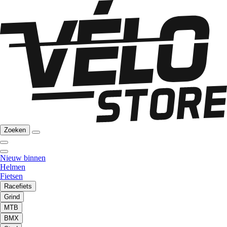
Zoeken
Nieuw binnen
Helmen
Fietsen
Racefiets
Grind
MTB
BMX