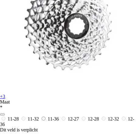
+3
Maat
*
11-28
11-32
11-36
12-27
12-28
12-32
12-
36
Dit veld is verplicht