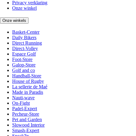
Privacy verklaring
Onze winkel
Onze winkels
Basket-Center
Daily Bikers
Direct Running
Direct-Volley
Espace Golf
Foot-Store
Galop-Store
Golf and co
Handball-Store
House of Rugby
La sellerie de Maé
Made in Paradis
Nauti-wave
On-Fight
Padel-Expert
Pecheur-Store
Pet and Garden
Slowood Interior
Smash-Expert
Sneak'In