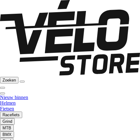
Zoeken
Nieuw binnen
Helmen
Fietsen
Racefiets
Grind
MTB
BMX