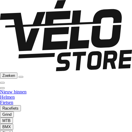
Zoeken
Nieuw binnen
Helmen
Fietsen
Racefiets
Grind
MTB
BMX