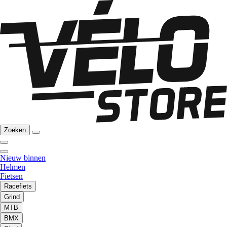
Zoeken
Nieuw binnen
Helmen
Fietsen
Racefiets
Grind
MTB
BMX