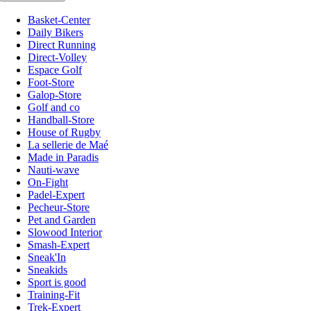
Basket-Center
Daily Bikers
Direct Running
Direct-Volley
Espace Golf
Foot-Store
Galop-Store
Golf and co
Handball-Store
House of Rugby
La sellerie de Maé
Made in Paradis
Nauti-wave
On-Fight
Padel-Expert
Pecheur-Store
Pet and Garden
Slowood Interior
Smash-Expert
Sneak'In
Sneakids
Sport is good
Training-Fit
Trek-Expert