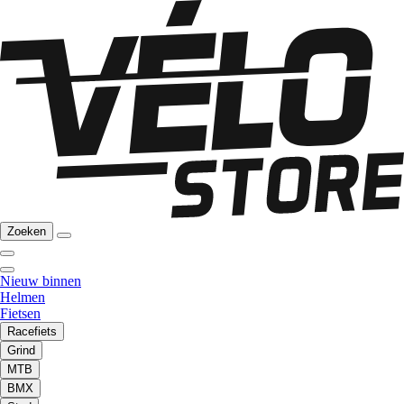
Zoeken
Nieuw binnen
Helmen
Fietsen
Racefiets
Grind
MTB
BMX