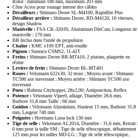
Rotor : minimum 180 mm, maximum 203 mm
Cône Acros pour routage interne des câbles
Dérailleurs :
Shimano Deore SL-M4100, Rapidfire Plus
Dérailleur arrière :
Shimano Deore, RD-M4120, 10 vitesses,
design Shadow
Manivelle :
FSA CK-320/IS, Aluminium DieCast, Longueur de
manivelle : 170 mm
BB Inclus dans l'unité de propulsion
Chaîne :
KMC e10S EPT, anti-rouille
Pignon :
Sunrace CSMS2, 11-42T
Freins :
Shimano Deore BR-MT410, 2 pistons, plaquette en
résine
Leviers de frein :
Shimano Deore BL-MT401
Roues :
Velomann 622x30, 32 trous ; Moyeu avant : Shimano
TC500 axe traversant ; Moyeu arrière : Shimano TC500 axe
traversant
Pneu :
Rubena Cityhopper, 28x2,00; Antiponction, Reflex
Potence :
Velomann Viper0, alliage, Diamètre 28,6 mm,
Barbore 31,8 mm Taille : 60 mm
Guidon :
Velomann Aluminium, Hauteur 15 mm, Barbore 31.8
mm, Largeur 740 mm
Poignées :
Herrmans Luna lock 130 mm
Tige de selle :
Velomann AL2014, Diamètre : 31,6 mm, Retrait :
0 mm pour la taille SM ; Tige de selle télescopique, débattement
125 mm pour les tailles MD-LG ; Tige de selle télescopique,