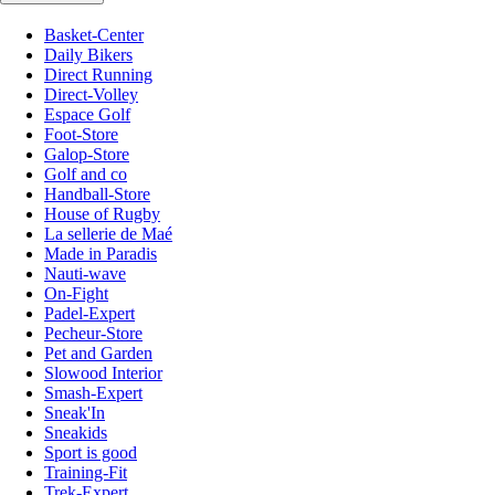
Basket-Center
Daily Bikers
Direct Running
Direct-Volley
Espace Golf
Foot-Store
Galop-Store
Golf and co
Handball-Store
House of Rugby
La sellerie de Maé
Made in Paradis
Nauti-wave
On-Fight
Padel-Expert
Pecheur-Store
Pet and Garden
Slowood Interior
Smash-Expert
Sneak'In
Sneakids
Sport is good
Training-Fit
Trek-Expert