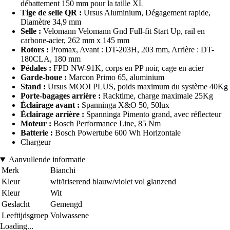
débattement 150 mm pour la taille XL
Tige de selle QR :
Ursus Aluminium, Dégagement rapide,
Diamètre 34,9 mm
Selle :
Velomann Velomann Gnd Full-fit Start Up, rail en
carbone-acier, 262 mm x 145 mm
Rotors :
Promax, Avant : DT-203H, 203 mm, Arrière : DT-
180CLA, 180 mm
Pédales :
FPD NW-91K, corps en PP noir, cage en acier
Garde-boue :
Marcon Primo 65, aluminium
Stand :
Ursus MOOI PLUS, poids maximum du système 40Kg
Porte-bagages arrière :
Racktime, charge maximale 25Kg
Éclairage avant :
Spanninga X&O 50, 50lux
Éclairage arrière :
Spanninga Pimento grand, avec réflecteur
Moteur :
Bosch Performance Line, 85 Nm
Batterie :
Bosch Powertube 600 Wh Horizontale
Chargeur
Aanvullende informatie
Merk
Bianchi
Kleur
wit/iriserend blauw/violet vol glanzend
Kleur
Wit
Geslacht
Gemengd
Leeftijdsgroep
Volwassene
Loading...