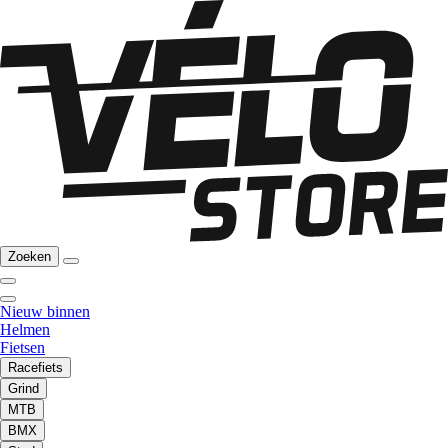
Zoeken
Nieuw binnen
Helmen
Fietsen
Racefiets
Grind
MTB
BMX