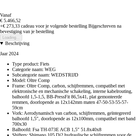
Vanaf
€ 5.466,52
+€ 273,33
cadeau voor je volgende bestelling
Bijgeschreven na
bevestiging van je bestelling
Loading...
Beschrijving
Jaar 2024
Type product: Fiets
Categorie naam: WEG
Subcategorie naam: WEDSTRIJD
Model: Oltre Comp
Frame: Oltre Comp, carbon, schijfremmen, compatibel met
elektronische en mechanische schakeling, interne kabelrouting,
balhoofd 1,5-1,5, BB-PressFit 86,5x41, plat gemonteerde
remmen, doorlopende as 12x142mm maten 47-50-53-55-57-
59cm
Vork: Aerodynamisch van carbon, schijfremmen, geïntegreerd
balhoofd 1,5", doorlopende as 12x100mm, compatibel met band
700x30
Balhoofd: Fsa TH-073E ACB 1,5" 51.8x40x8
Shifters: Shimano 105 Di2 hydraulische schijfremmen voor de