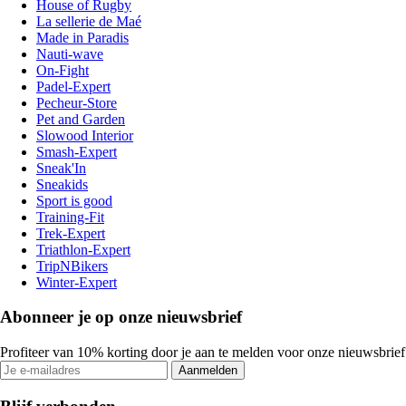
House of Rugby
La sellerie de Maé
Made in Paradis
Nauti-wave
On-Fight
Padel-Expert
Pecheur-Store
Pet and Garden
Slowood Interior
Smash-Expert
Sneak'In
Sneakids
Sport is good
Training-Fit
Trek-Expert
Triathlon-Expert
TripNBikers
Winter-Expert
Abonneer je op onze nieuwsbrief
Profiteer van 10% korting door je aan te melden voor onze nieuwsbrief
Aanmelden