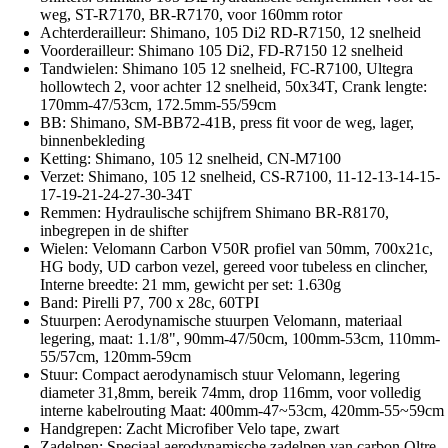
weg, ST-R7170, BR-R7170, voor 160mm rotor
Achterderailleur: Shimano, 105 Di2 RD-R7150, 12 snelheid
Voorderailleur: Shimano 105 Di2, FD-R7150 12 snelheid
Tandwielen: Shimano 105 12 snelheid, FC-R7100, Ultegra
hollowtech 2, voor achter 12 snelheid, 50x34T, Crank lengte:
170mm-47/53cm, 172.5mm-55/59cm
BB: Shimano, SM-BB72-41B, press fit voor de weg, lager,
binnenbekleding
Ketting: Shimano, 105 12 snelheid, CN-M7100
Verzet: Shimano, 105 12 snelheid, CS-R7100, 11-12-13-14-15-
17-19-21-24-27-30-34T
Remmen: Hydraulische schijfrem Shimano BR-R8170,
inbegrepen in de shifter
Wielen: Velomann Carbon V50R profiel van 50mm, 700x21c,
HG body, UD carbon vezel, gereed voor tubeless en clincher,
Interne breedte: 21 mm, gewicht per set: 1.630g
Band: Pirelli P7, 700 x 28c, 60TPI
Stuurpen: Aerodynamische stuurpen Velomann, materiaal
legering, maat: 1.1/8", 90mm-47/50cm, 100mm-53cm, 110mm-
55/57cm, 120mm-59cm
Stuur: Compact aerodynamisch stuur Velomann, legering
diameter 31,8mm, bereik 74mm, drop 116mm, voor volledig
interne kabelrouting Maat: 400mm-47~53cm, 420mm-55~59cm
Handgrepen: Zacht Microfiber Velo tape, zwart
Zadelpen: Speciaal aerodynamische zadelpen van carbon Oltre,