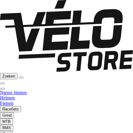
Zoeken
Nieuw binnen
Helmen
Fietsen
Racefiets
Grind
MTB
BMX