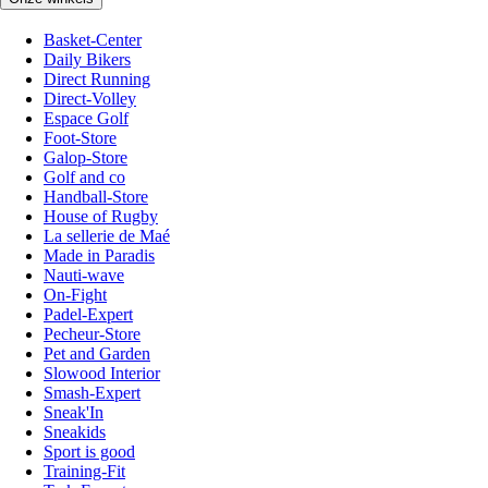
Basket-Center
Daily Bikers
Direct Running
Direct-Volley
Espace Golf
Foot-Store
Galop-Store
Golf and co
Handball-Store
House of Rugby
La sellerie de Maé
Made in Paradis
Nauti-wave
On-Fight
Padel-Expert
Pecheur-Store
Pet and Garden
Slowood Interior
Smash-Expert
Sneak'In
Sneakids
Sport is good
Training-Fit