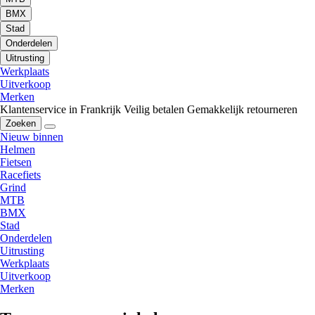
BMX
Stad
Onderdelen
Uitrusting
Werkplaats
Uitverkoop
Merken
Klantenservice in Frankrijk
Veilig betalen
Gemakkelijk retourneren
Zoeken
Nieuw binnen
Helmen
Fietsen
Racefiets
Grind
MTB
BMX
Stad
Onderdelen
Uitrusting
Werkplaats
Uitverkoop
Merken