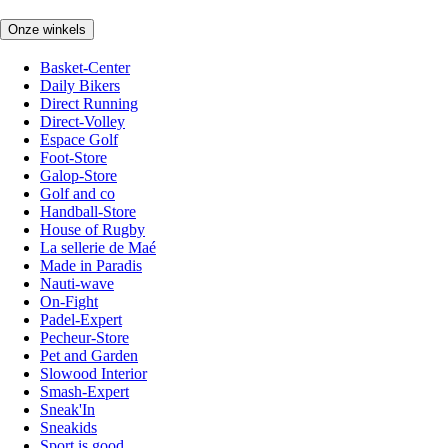
Onze winkels
Basket-Center
Daily Bikers
Direct Running
Direct-Volley
Espace Golf
Foot-Store
Galop-Store
Golf and co
Handball-Store
House of Rugby
La sellerie de Maé
Made in Paradis
Nauti-wave
On-Fight
Padel-Expert
Pecheur-Store
Pet and Garden
Slowood Interior
Smash-Expert
Sneak'In
Sneakids
Sport is good