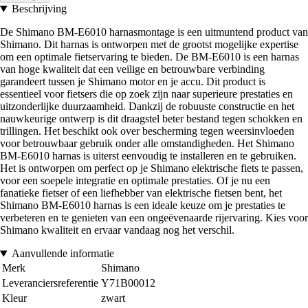
Beschrijving
De Shimano BM-E6010 harnasmontage is een uitmuntend product van
Shimano. Dit harnas is ontworpen met de grootst mogelijke expertise
om een optimale fietservaring te bieden. De BM-E6010 is een harnas
van hoge kwaliteit dat een veilige en betrouwbare verbinding
garandeert tussen je Shimano motor en je accu. Dit product is
essentieel voor fietsers die op zoek zijn naar superieure prestaties en
uitzonderlijke duurzaamheid. Dankzij de robuuste constructie en het
nauwkeurige ontwerp is dit draagstel beter bestand tegen schokken en
trillingen. Het beschikt ook over bescherming tegen weersinvloeden
voor betrouwbaar gebruik onder alle omstandigheden. Het Shimano
BM-E6010 harnas is uiterst eenvoudig te installeren en te gebruiken.
Het is ontworpen om perfect op je Shimano elektrische fiets te passen,
voor een soepele integratie en optimale prestaties. Of je nu een
fanatieke fietser of een liefhebber van elektrische fietsen bent, het
Shimano BM-E6010 harnas is een ideale keuze om je prestaties te
verbeteren en te genieten van een ongeëvenaarde rijervaring. Kies voor
Shimano kwaliteit en ervaar vandaag nog het verschil.
Aanvullende informatie
Merk
Shimano
Leveranciersreferentie
Y71B00012
Kleur
zwart