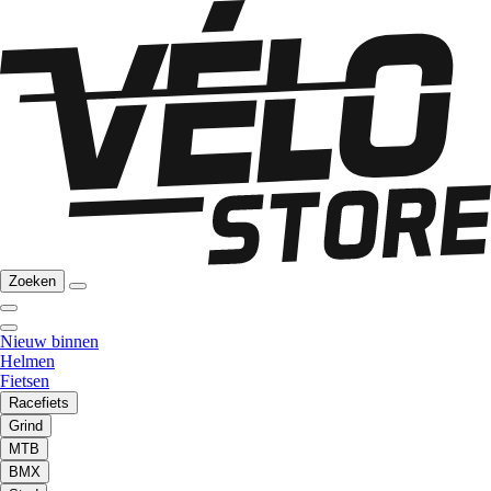
Zoeken
Nieuw binnen
Helmen
Fietsen
Racefiets
Grind
MTB
BMX