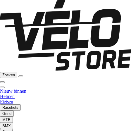
Zoeken
Nieuw binnen
Helmen
Fietsen
Racefiets
Grind
MTB
BMX