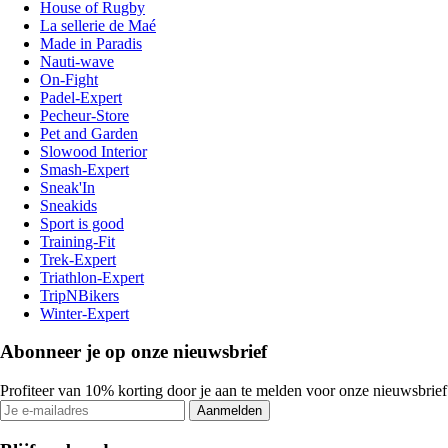
House of Rugby
La sellerie de Maé
Made in Paradis
Nauti-wave
On-Fight
Padel-Expert
Pecheur-Store
Pet and Garden
Slowood Interior
Smash-Expert
Sneak'In
Sneakids
Sport is good
Training-Fit
Trek-Expert
Triathlon-Expert
TripNBikers
Winter-Expert
Abonneer je op onze nieuwsbrief
Profiteer van 10% korting door je aan te melden voor onze nieuwsbrief
Aanmelden