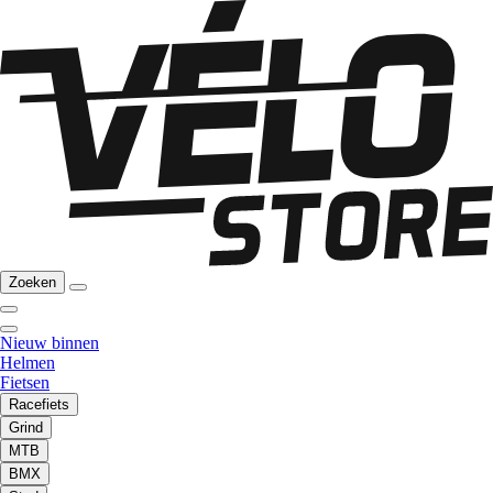
Zoeken
Nieuw binnen
Helmen
Fietsen
Racefiets
Grind
MTB
BMX