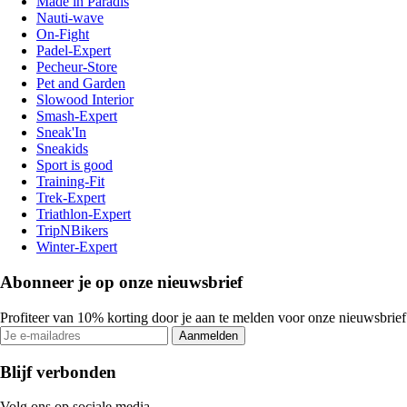
Made in Paradis
Nauti-wave
On-Fight
Padel-Expert
Pecheur-Store
Pet and Garden
Slowood Interior
Smash-Expert
Sneak'In
Sneakids
Sport is good
Training-Fit
Trek-Expert
Triathlon-Expert
TripNBikers
Winter-Expert
Abonneer je op onze nieuwsbrief
Profiteer van 10% korting door je aan te melden voor onze nieuwsbrief
Aanmelden
Blijf verbonden
Volg ons op sociale media