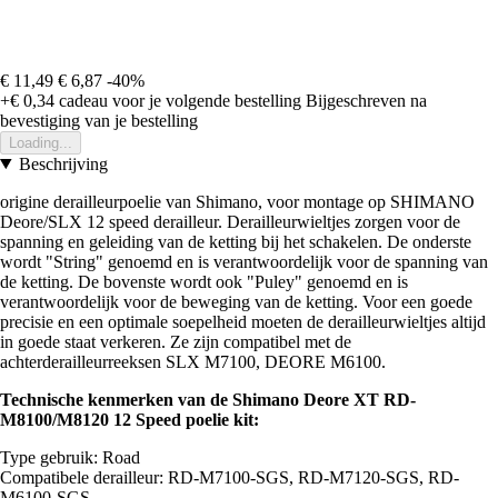
€ 11,49
€ 6,87
-40%
+€ 0,34
cadeau voor je volgende bestelling
Bijgeschreven na
bevestiging van je bestelling
Loading...
Beschrijving
origine derailleurpoelie van Shimano, voor montage op SHIMANO
Deore/SLX 12 speed derailleur. Derailleurwieltjes zorgen voor de
spanning en geleiding van de ketting bij het schakelen. De onderste
wordt "String" genoemd en is verantwoordelijk voor de spanning van
de ketting. De bovenste wordt ook "Puley" genoemd en is
verantwoordelijk voor de beweging van de ketting. Voor een goede
precisie en een optimale soepelheid moeten de derailleurwieltjes altijd
in goede staat verkeren. Ze zijn compatibel met de
achterderailleurreeksen SLX M7100, DEORE M6100.
Technische kenmerken van de Shimano Deore XT RD-
M8100/M8120 12 Speed poelie kit:
Type gebruik: Road
Compatibele derailleur: RD-M7100-SGS, RD-M7120-SGS, RD-
M6100-SGS