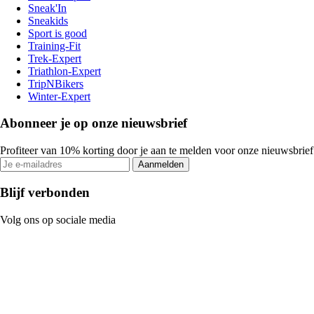
Sneak'In
Sneakids
Sport is good
Training-Fit
Trek-Expert
Triathlon-Expert
TripNBikers
Winter-Expert
Abonneer je op onze nieuwsbrief
Profiteer van 10% korting door je aan te melden voor onze nieuwsbrief
Aanmelden
Blijf verbonden
Volg ons op sociale media