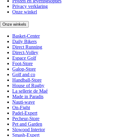
Prijzen en leveringsopties
Privacy verklaring
Onze winkel
Onze winkels
Basket-Center
Daily Bikers
Direct Running
Direct-Volley
Espace Golf
Foot-Store
Galop-Store
Golf and co
Handball-Store
House of Rugby
La sellerie de Maé
Made in Paradis
Nauti-wave
On-Fight
Padel-Expert
Pecheur-Store
Pet and Garden
Slowood Interior
Smash-Expert