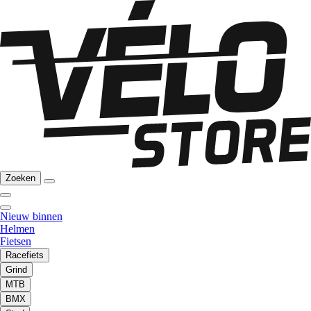
Zoeken
Nieuw binnen
Helmen
Fietsen
Racefiets
Grind
MTB
BMX