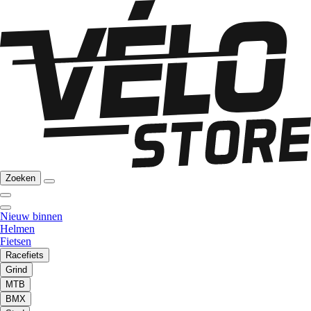
Zoeken
Nieuw binnen
Helmen
Fietsen
Racefiets
Grind
MTB
BMX