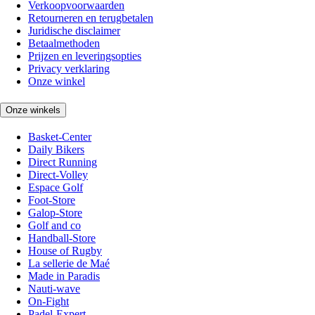
Verkoopvoorwaarden
Retourneren en terugbetalen
Juridische disclaimer
Betaalmethoden
Prijzen en leveringsopties
Privacy verklaring
Onze winkel
Onze winkels
Basket-Center
Daily Bikers
Direct Running
Direct-Volley
Espace Golf
Foot-Store
Galop-Store
Golf and co
Handball-Store
House of Rugby
La sellerie de Maé
Made in Paradis
Nauti-wave
On-Fight
Padel-Expert