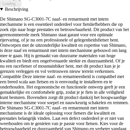
Loading...
Beschrijving
De Shimano SG-C3001-7C naaf- en remarmunit met intern
mechanisme is een essentieel onderdeel voor fietsliefhebbers die op
zoek zijn naar hoge prestaties en betrouwbaarheid. Dit product van het
gerenommeerde merk Shimano staat garant voor een optimale
rijervaring, of je nu een professionele of gelegenheidsfietser bent.
Ontworpen met de uitzonderlijke kwaliteit en expertise van Shimano,
is deze naaf en remarmunit met intern mechanisme gebouwd om lang
mee te gaan. Hij is gemaakt van duurzame materialen van hoge
kwaliteit en biedt een ongeëvenaarde sterkte en duurzaamheid. Of je
nu een racefietser of mountainbiker bent, met dit product kun je je
grenzen verleggen en vol vertrouwen nieuw terrein verkennen.
Compatible Deze interne naaf- en remarmeenheid is compatibel met
een breed scala aan fietsen en is eenvoudig te installeren en te
onderhouden. Het ergonomische en functionele ontwerp geeft je een
gemakkelijke en comfortabele grip, zodat je je fiets in alle veiligheid
kunt besturen. Bovendien zorgt dit product dankzij het hoogwaardige
interne mechanisme voor soepel en nauwkeurig schakelen en remmen.
De Shimano SG-C3001-7C naaf- en remarmunit met intern
mechanisme is de ideale oplossing voor fietsers die kwaliteit en
prestaties belangrijk vinden. Laat een defect onderdeel je er niet van
weerhouden om te genieten van je passie voor fietsen. Kies voor de
betrouwbaarheid en duurzaamheid van Shimano en verbeter vandaag