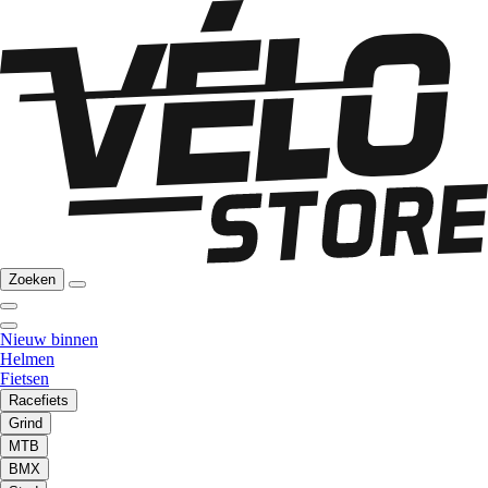
Zoeken
Nieuw binnen
Helmen
Fietsen
Racefiets
Grind
MTB
BMX