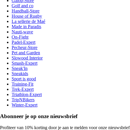
Galop-Store
Golf and co
Handball-Store
House of Rugby
La sellerie de Maé
Made in Paradis
Nauti-wave
On-Fight
Padel-Expert
Pecheur-Store
Pet and Garden
Slowood Interior
Smash-Expert
Sneak'In
Sneakids
Sport is good
Training-Fit
Trek-Expert
Triathlon-Expert
TripNBikers
Winter-Expert
Abonneer je op onze nieuwsbrief
Profiteer van 10% korting door je aan te melden voor onze nieuwsbrief