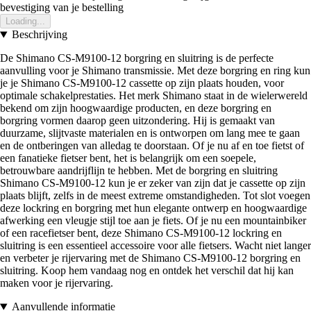
bevestiging van je bestelling
Loading...
Beschrijving
De Shimano CS-M9100-12 borgring en sluitring is de perfecte
aanvulling voor je Shimano transmissie. Met deze borgring en ring kun
je je Shimano CS-M9100-12 cassette op zijn plaats houden, voor
optimale schakelprestaties. Het merk Shimano staat in de wielerwereld
bekend om zijn hoogwaardige producten, en deze borgring en
borgring vormen daarop geen uitzondering. Hij is gemaakt van
duurzame, slijtvaste materialen en is ontworpen om lang mee te gaan
en de ontberingen van alledag te doorstaan. Of je nu af en toe fietst of
een fanatieke fietser bent, het is belangrijk om een soepele,
betrouwbare aandrijflijn te hebben. Met de borgring en sluitring
Shimano CS-M9100-12 kun je er zeker van zijn dat je cassette op zijn
plaats blijft, zelfs in de meest extreme omstandigheden. Tot slot voegen
deze lockring en borgring met hun elegante ontwerp en hoogwaardige
afwerking een vleugje stijl toe aan je fiets. Of je nu een mountainbiker
of een racefietser bent, deze Shimano CS-M9100-12 lockring en
sluitring is een essentieel accessoire voor alle fietsers. Wacht niet langer
en verbeter je rijervaring met de Shimano CS-M9100-12 borgring en
sluitring. Koop hem vandaag nog en ontdek het verschil dat hij kan
maken voor je rijervaring.
Aanvullende informatie