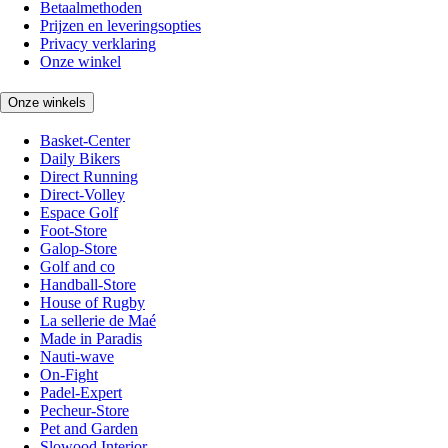
Betaalmethoden
Prijzen en leveringsopties
Privacy verklaring
Onze winkel
Onze winkels
Basket-Center
Daily Bikers
Direct Running
Direct-Volley
Espace Golf
Foot-Store
Galop-Store
Golf and co
Handball-Store
House of Rugby
La sellerie de Maé
Made in Paradis
Nauti-wave
On-Fight
Padel-Expert
Pecheur-Store
Pet and Garden
Slowood Interior