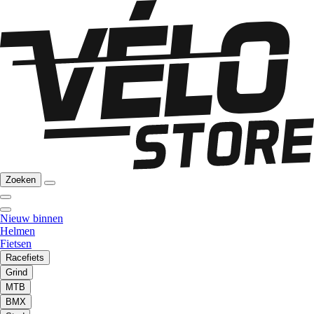
Zoeken
Nieuw binnen
Helmen
Fietsen
Racefiets
Grind
MTB
BMX