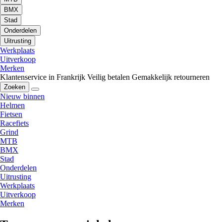
BMX
Stad
Onderdelen
Uitrusting
Werkplaats
Uitverkoop
Merken
Klantenservice in Frankrijk
Veilig betalen
Gemakkelijk retourneren
Zoeken
Nieuw binnen
Helmen
Fietsen
Racefiets
Grind
MTB
BMX
Stad
Onderdelen
Uitrusting
Werkplaats
Uitverkoop
Merken