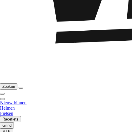
Zoeken
Nieuw binnen
Helmen
Fietsen
Racefiets
Grind
MTB