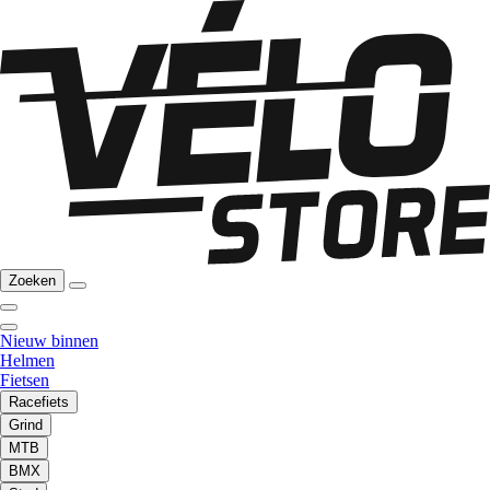
Zoeken
Nieuw binnen
Helmen
Fietsen
Racefiets
Grind
MTB
BMX