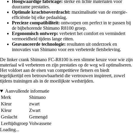
Hoogwaardige fabricage:
sterke en lichte materialen voor
duurzame prestaties.
Optimale krachtsoverdracht:
maximalisatie van de energie-
efficiëntie bij elke pedaalslag.
Precieze compatibiliteit:
ontworpen om perfect in te passen bij
de bijbehorende Shimano R8100 groep.
Ergonomisch ontwerp:
verbetert het comfort en vermindert
vermoeidheid tijdens lange ritten.
Geavanceerde technologie:
resultaten uit onderzoek en
innovaties van Shimano voor een verbeterde fietsbeleving.
De linker crank Shimano FC-R8100 is een slimme keuze voor wie zijn
materiaal wil verbeteren en zijn prestaties op de weg wil optimaliseren.
Het voldoet aan de eisen van competitieve fietsers en biedt
tegelijkertijd een betrouwbaarheid die vertrouwen inspireert, zowel
tijdens trainingen als in de moeilijkste wedstrijden.
Aanvullende informatie
Merk
Shimano
Kleur
zwart
Kleur
Zwart
Geslacht
Gemengd
Leeftijdsgroep
Volwassene
Loading...