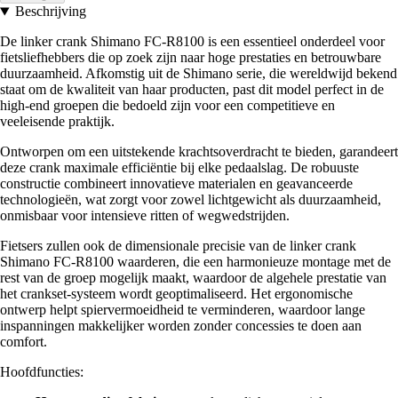
Beschrijving
De linker crank Shimano FC-R8100 is een essentieel onderdeel voor
fietsliefhebbers die op zoek zijn naar hoge prestaties en betrouwbare
duurzaamheid. Afkomstig uit de Shimano serie, die wereldwijd bekend
staat om de kwaliteit van haar producten, past dit model perfect in de
high-end groepen die bedoeld zijn voor een competitieve en
veeleisende praktijk.
Ontworpen om een uitstekende krachtsoverdracht te bieden, garandeert
deze crank maximale efficiëntie bij elke pedaalslag. De robuuste
constructie combineert innovatieve materialen en geavanceerde
technologieën, wat zorgt voor zowel lichtgewicht als duurzaamheid,
onmisbaar voor intensieve ritten of wegwedstrijden.
Fietsers zullen ook de dimensionale precisie van de linker crank
Shimano FC-R8100 waarderen, die een harmonieuze montage met de
rest van de groep mogelijk maakt, waardoor de algehele prestatie van
het crankset-systeem wordt geoptimaliseerd. Het ergonomische
ontwerp helpt spiervermoeidheid te verminderen, waardoor lange
inspanningen makkelijker worden zonder concessies te doen aan
comfort.
Hoofdfuncties: