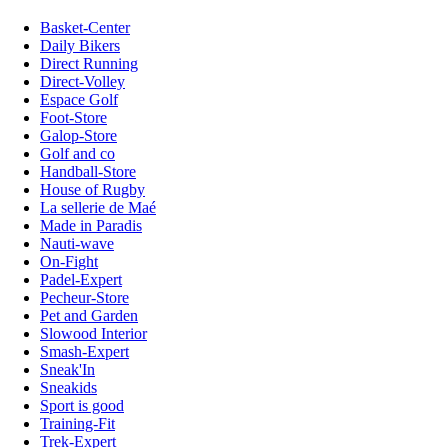
Basket-Center
Daily Bikers
Direct Running
Direct-Volley
Espace Golf
Foot-Store
Galop-Store
Golf and co
Handball-Store
House of Rugby
La sellerie de Maé
Made in Paradis
Nauti-wave
On-Fight
Padel-Expert
Pecheur-Store
Pet and Garden
Slowood Interior
Smash-Expert
Sneak'In
Sneakids
Sport is good
Training-Fit
Trek-Expert