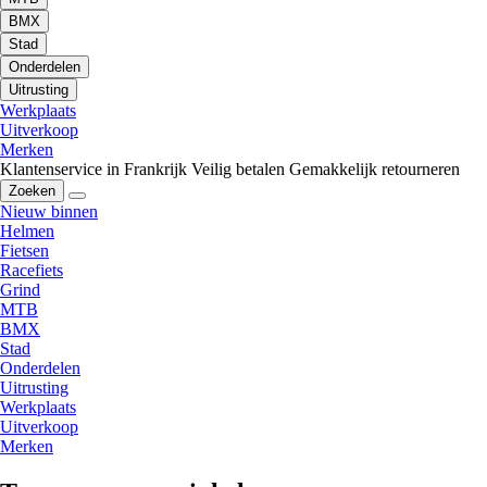
BMX
Stad
Onderdelen
Uitrusting
Werkplaats
Uitverkoop
Merken
Klantenservice in Frankrijk
Veilig betalen
Gemakkelijk retourneren
Zoeken
Nieuw binnen
Helmen
Fietsen
Racefiets
Grind
MTB
BMX
Stad
Onderdelen
Uitrusting
Werkplaats
Uitverkoop
Merken