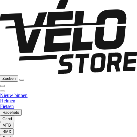
Zoeken
Nieuw binnen
Helmen
Fietsen
Racefiets
Grind
MTB
BMX