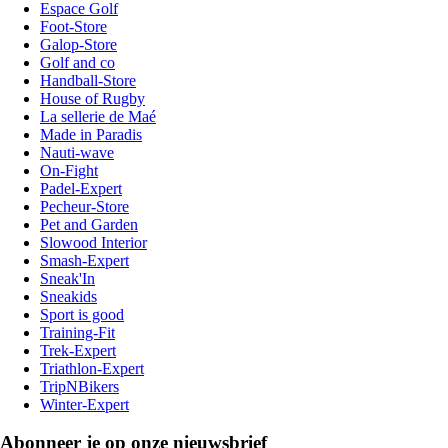
Espace Golf
Foot-Store
Galop-Store
Golf and co
Handball-Store
House of Rugby
La sellerie de Maé
Made in Paradis
Nauti-wave
On-Fight
Padel-Expert
Pecheur-Store
Pet and Garden
Slowood Interior
Smash-Expert
Sneak'In
Sneakids
Sport is good
Training-Fit
Trek-Expert
Triathlon-Expert
TripNBikers
Winter-Expert
Abonneer je op onze nieuwsbrief