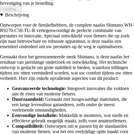
bevestiging van je bestelling
Loading...
Beschrijving
Ontworpen voor de fietsliefhebbers, de complete naafas Shimano WH-
R9270-C50-TU-R vertegenwoordigt de perfecte combinatie van
prestaties en innovatie. Speciaal ontwikkeld voor fietsers die op zoek
zijn naar betrouwbare en robuuste apparatuur, is deze naafas een
essentieel onderdeel om uw prestaties op de weg te optimaliseren.
Gemaakt door het gerenommeerde merk Shimano, is deze naafas het
resultaat van jarenlange onderzoek en ontwikkeling. Het technische
ontwerp is gedacht om grote stabiliteit te bieden, waardoor trillingen
tijdens uw ritten verminderd worden, wat uw comfort tijdens uw ritten
verbetert. Hier zijn enkele opvallende aspecten van dit product:
Geavanceerde technologie:
Integreert innovaties die voldoen
aan de eisen van moderne fietsers.
Duurzaamheid:
Gemaakt met hoogwaardige materialen, die
een lange levensduur garanderen, zelfs onder de meest
veeleisende omstandigheden.
Eenvoudige installatie:
Makkelijk te monteren, wat snelle en
effectieve gebruik mogelijk maakt, zelfs voor amateurfietsers.
Compatibiliteit:
Ontworpen om te passen bij de standaarden
van moderne fietsen, wat het een veelzijdige optie maakt voor