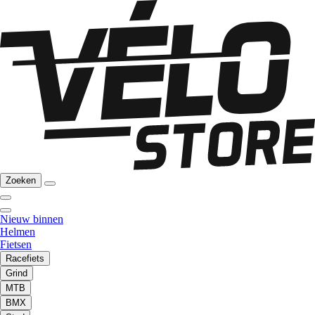
Zoeken
Nieuw binnen
Helmen
Fietsen
Racefiets
Grind
MTB
BMX