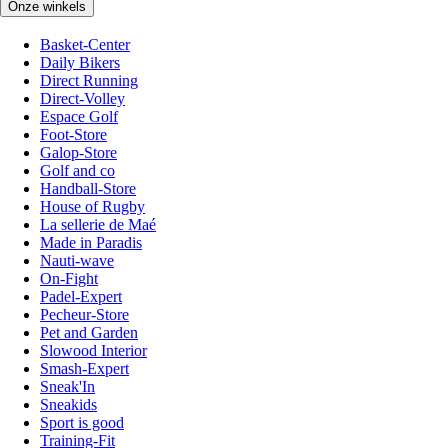
Onze winkels
Basket-Center
Daily Bikers
Direct Running
Direct-Volley
Espace Golf
Foot-Store
Galop-Store
Golf and co
Handball-Store
House of Rugby
La sellerie de Maé
Made in Paradis
Nauti-wave
On-Fight
Padel-Expert
Pecheur-Store
Pet and Garden
Slowood Interior
Smash-Expert
Sneak'In
Sneakids
Sport is good
Training-Fit