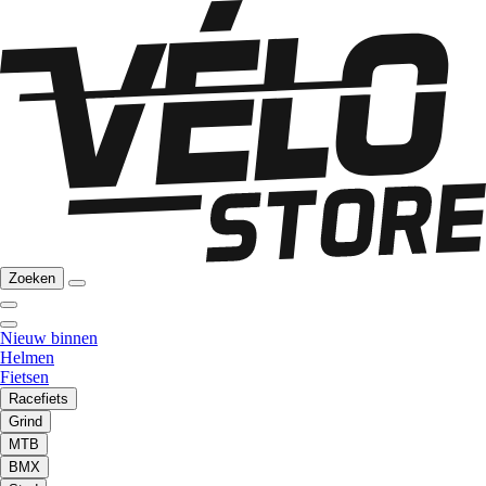
Zoeken
Nieuw binnen
Helmen
Fietsen
Racefiets
Grind
MTB
BMX