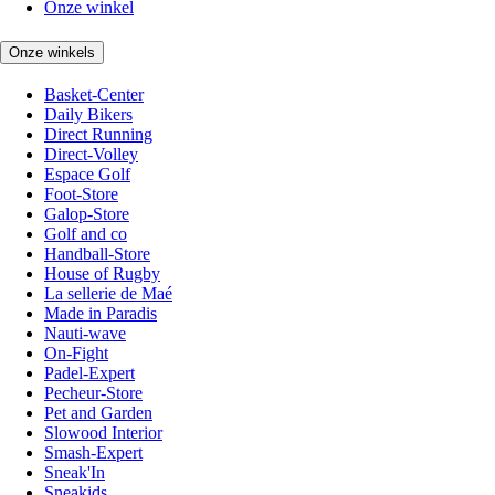
Onze winkel
Onze winkels
Basket-Center
Daily Bikers
Direct Running
Direct-Volley
Espace Golf
Foot-Store
Galop-Store
Golf and co
Handball-Store
House of Rugby
La sellerie de Maé
Made in Paradis
Nauti-wave
On-Fight
Padel-Expert
Pecheur-Store
Pet and Garden
Slowood Interior
Smash-Expert
Sneak'In
Sneakids