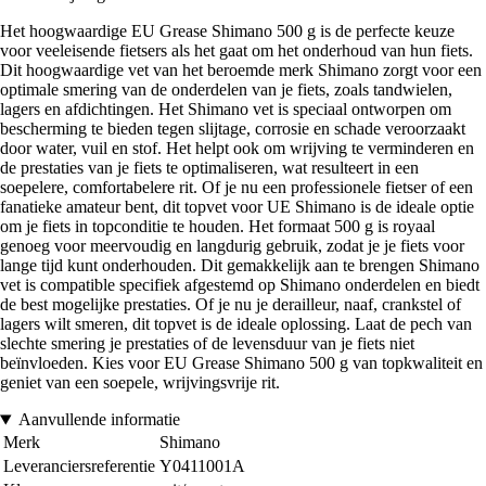
Het hoogwaardige EU Grease Shimano 500 g is de perfecte keuze
voor veeleisende fietsers als het gaat om het onderhoud van hun fiets.
Dit hoogwaardige vet van het beroemde merk Shimano zorgt voor een
optimale smering van de onderdelen van je fiets, zoals tandwielen,
lagers en afdichtingen. Het Shimano vet is speciaal ontworpen om
bescherming te bieden tegen slijtage, corrosie en schade veroorzaakt
door water, vuil en stof. Het helpt ook om wrijving te verminderen en
de prestaties van je fiets te optimaliseren, wat resulteert in een
soepelere, comfortabelere rit. Of je nu een professionele fietser of een
fanatieke amateur bent, dit topvet voor UE Shimano is de ideale optie
om je fiets in topconditie te houden. Het formaat 500 g is royaal
genoeg voor meervoudig en langdurig gebruik, zodat je je fiets voor
lange tijd kunt onderhouden. Dit gemakkelijk aan te brengen Shimano
vet is compatible specifiek afgestemd op Shimano onderdelen en biedt
de best mogelijke prestaties. Of je nu je derailleur, naaf, crankstel of
lagers wilt smeren, dit topvet is de ideale oplossing. Laat de pech van
slechte smering je prestaties of de levensduur van je fiets niet
beïnvloeden. Kies voor EU Grease Shimano 500 g van topkwaliteit en
geniet van een soepele, wrijvingsvrije rit.
Aanvullende informatie
Merk
Shimano
Leveranciersreferentie
Y0411001A