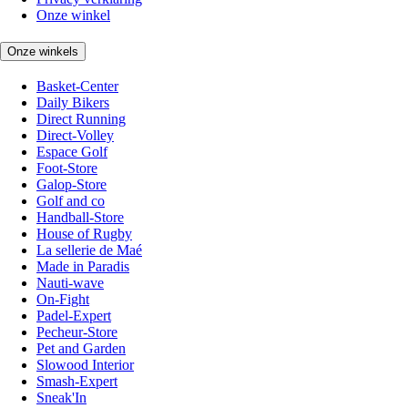
Onze winkel
Onze winkels
Basket-Center
Daily Bikers
Direct Running
Direct-Volley
Espace Golf
Foot-Store
Galop-Store
Golf and co
Handball-Store
House of Rugby
La sellerie de Maé
Made in Paradis
Nauti-wave
On-Fight
Padel-Expert
Pecheur-Store
Pet and Garden
Slowood Interior
Smash-Expert
Sneak'In