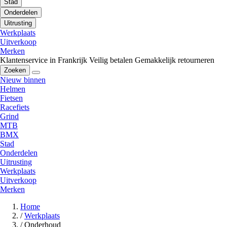
Stad
Onderdelen
Uitrusting
Werkplaats
Uitverkoop
Merken
Klantenservice in Frankrijk
Veilig betalen
Gemakkelijk retourneren
Zoeken
Nieuw binnen
Helmen
Fietsen
Racefiets
Grind
MTB
BMX
Stad
Onderdelen
Uitrusting
Werkplaats
Uitverkoop
Merken
Home
/
Werkplaats
/
Onderhoud