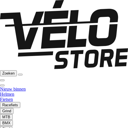
Zoeken
Nieuw binnen
Helmen
Fietsen
Racefiets
Grind
MTB
BMX