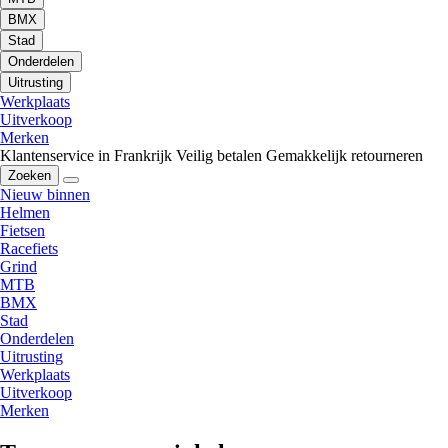
BMX
Stad
Onderdelen
Uitrusting
Werkplaats
Uitverkoop
Merken
Klantenservice in Frankrijk
Veilig betalen
Gemakkelijk retourneren
Zoeken
Nieuw binnen
Helmen
Fietsen
Racefiets
Grind
MTB
BMX
Stad
Onderdelen
Uitrusting
Werkplaats
Uitverkoop
Merken