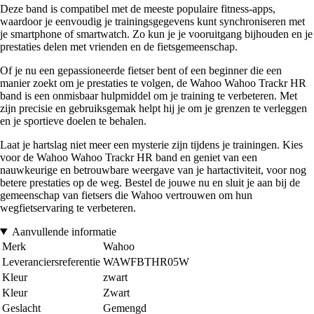
Deze band is compatibel met de meeste populaire fitness-apps,
waardoor je eenvoudig je trainingsgegevens kunt synchroniseren met
je smartphone of smartwatch. Zo kun je je vooruitgang bijhouden en je
prestaties delen met vrienden en de fietsgemeenschap.
Of je nu een gepassioneerde fietser bent of een beginner die een
manier zoekt om je prestaties te volgen, de Wahoo Wahoo Trackr HR
band is een onmisbaar hulpmiddel om je training te verbeteren. Met
zijn precisie en gebruiksgemak helpt hij je om je grenzen te verleggen
en je sportieve doelen te behalen.
Laat je hartslag niet meer een mysterie zijn tijdens je trainingen. Kies
voor de Wahoo Wahoo Trackr HR band en geniet van een
nauwkeurige en betrouwbare weergave van je hartactiviteit, voor nog
betere prestaties op de weg. Bestel de jouwe nu en sluit je aan bij de
gemeenschap van fietsers die Wahoo vertrouwen om hun
wegfietservaring te verbeteren.
Aanvullende informatie
Merk
Wahoo
Leveranciersreferentie
WAWFBTHR05W
Kleur
zwart
Kleur
Zwart
Geslacht
Gemengd