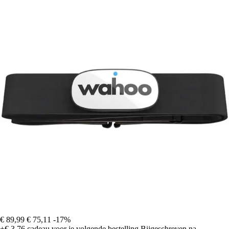
€ 89,99
€ 75,11
-17%
+€ 3,76
cadeau voor je volgende bestelling
Bijgeschreven na