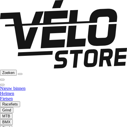
Zoeken
Nieuw binnen
Helmen
Fietsen
Racefiets
Grind
MTB
BMX