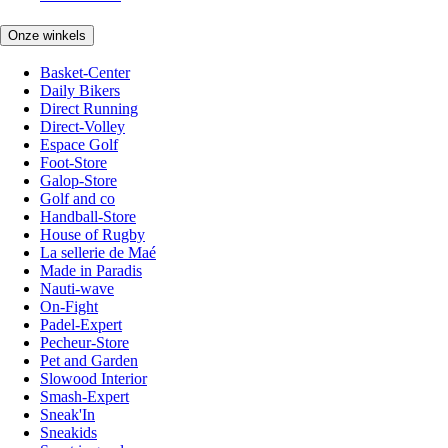
Onze winkels
Basket-Center
Daily Bikers
Direct Running
Direct-Volley
Espace Golf
Foot-Store
Galop-Store
Golf and co
Handball-Store
House of Rugby
La sellerie de Maé
Made in Paradis
Nauti-wave
On-Fight
Padel-Expert
Pecheur-Store
Pet and Garden
Slowood Interior
Smash-Expert
Sneak'In
Sneakids