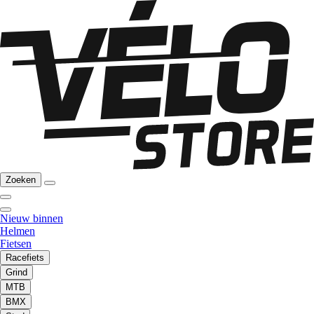
Zoeken
Nieuw binnen
Helmen
Fietsen
Racefiets
Grind
MTB
BMX