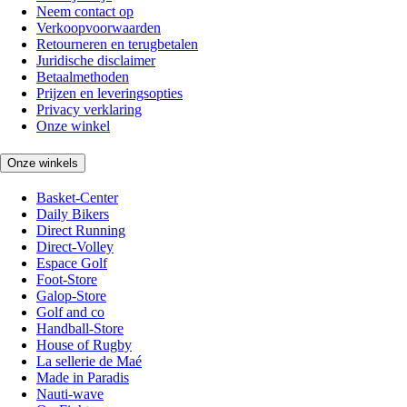
Neem contact op
Verkoopvoorwaarden
Retourneren en terugbetalen
Juridische disclaimer
Betaalmethoden
Prijzen en leveringsopties
Privacy verklaring
Onze winkel
Onze winkels
Basket-Center
Daily Bikers
Direct Running
Direct-Volley
Espace Golf
Foot-Store
Galop-Store
Golf and co
Handball-Store
House of Rugby
La sellerie de Maé
Made in Paradis
Nauti-wave