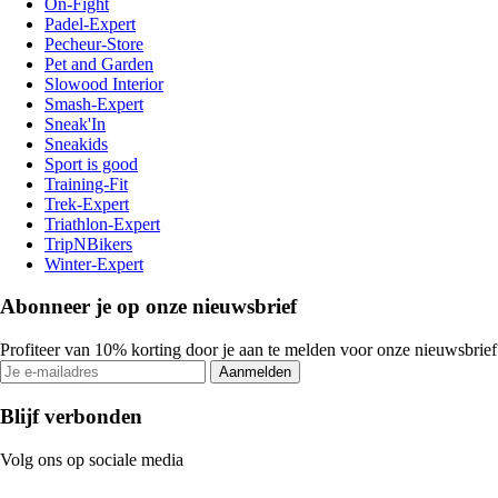
On-Fight
Padel-Expert
Pecheur-Store
Pet and Garden
Slowood Interior
Smash-Expert
Sneak'In
Sneakids
Sport is good
Training-Fit
Trek-Expert
Triathlon-Expert
TripNBikers
Winter-Expert
Abonneer je op onze nieuwsbrief
Profiteer van 10% korting door je aan te melden voor onze nieuwsbrief
Aanmelden
Blijf verbonden
Volg ons op sociale media