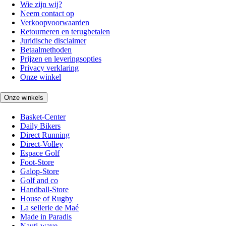
Wie zijn wij?
Neem contact op
Verkoopvoorwaarden
Retourneren en terugbetalen
Juridische disclaimer
Betaalmethoden
Prijzen en leveringsopties
Privacy verklaring
Onze winkel
Onze winkels
Basket-Center
Daily Bikers
Direct Running
Direct-Volley
Espace Golf
Foot-Store
Galop-Store
Golf and co
Handball-Store
House of Rugby
La sellerie de Maé
Made in Paradis
Nauti-wave