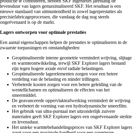
productie te combineren, hebben SKF ingenieurs jarenlang de
levensduur van lagers gemaximaliseerd SKF. Het resultaat is een
nieuwe standaard van uitmuntendheid in zowel lagerprestaties als
precisiefabricageprocessen, die vandaag de dag nog steeds
ongeëvenaard is op de markt.
Lagers ontworpen voor optimale prestaties
Een aantal eigenschappen helpen de prestaties te optimaliseren in de
zwaarste toepassingen en omstandigheden:
Geoptimaliseerde interne geometrie vermindert wrijving, slijtage
en warmteontwikkeling, terwijl SKF Explorer lagers bestand
zijn tegen hogere axiale en/of radiale belastingen.
Geoptimaliseerde lagerelementen zorgen voor een betere
verdeling van de belasting en minder trillingen.
Verbeterde kooien zorgen voor een betere geleiding van de
wentellichamen en optimaliseren de effecten van het
smeermiddel.
De geavanceerde oppervlakteafwerking vermindert de wrijving
en verbetert de vorming van een hydrodynamische smeerfilm.
Het gebruik van ultra-purstaal met uitzonderlijk zuivere
materialen geeft SKF Explorer lagers een ongeëvenaarde sterkte
en levensduur.
Het unieke warmtebehandelingsproces van SKF Explorer lagers
zorgt voor een maximale hardheid voor een superieure