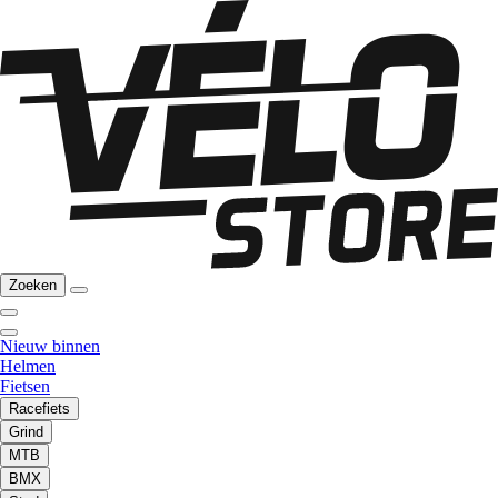
Zoeken
Nieuw binnen
Helmen
Fietsen
Racefiets
Grind
MTB
BMX