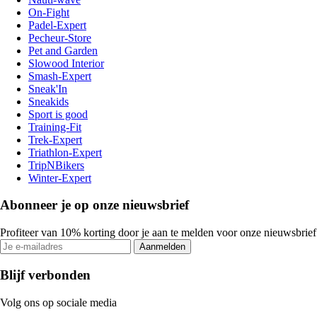
On-Fight
Padel-Expert
Pecheur-Store
Pet and Garden
Slowood Interior
Smash-Expert
Sneak'In
Sneakids
Sport is good
Training-Fit
Trek-Expert
Triathlon-Expert
TripNBikers
Winter-Expert
Abonneer je op onze nieuwsbrief
Profiteer van 10% korting door je aan te melden voor onze nieuwsbrief
Aanmelden
Blijf verbonden
Volg ons op sociale media