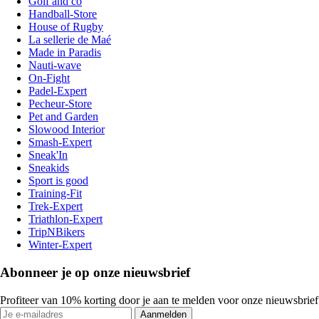
Golf and co
Handball-Store
House of Rugby
La sellerie de Maé
Made in Paradis
Nauti-wave
On-Fight
Padel-Expert
Pecheur-Store
Pet and Garden
Slowood Interior
Smash-Expert
Sneak'In
Sneakids
Sport is good
Training-Fit
Trek-Expert
Triathlon-Expert
TripNBikers
Winter-Expert
Abonneer je op onze nieuwsbrief
Profiteer van 10% korting door je aan te melden voor onze nieuwsbrief
Aanmelden