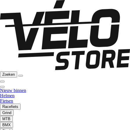
Zoeken
Nieuw binnen
Helmen
Fietsen
Racefiets
Grind
MTB
BMX