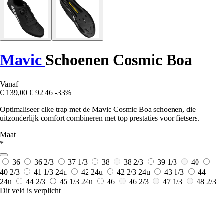
Mavic
Schoenen Cosmic Boa
Vanaf
€ 139,00
€ 92,46
-33%
Optimaliseer elke trap met de Mavic Cosmic Boa schoenen, die
uitzonderlijk comfort combineren met top prestaties voor fietsers.
Maat
*
36
36 2/3
37 1/3
38
38 2/3
39 1/3
40
40 2/3
41 1/3
24u
42
24u
42 2/3
24u
43 1/3
44
24u
44 2/3
45 1/3
24u
46
46 2/3
47 1/3
48 2/3
Dit veld is verplicht