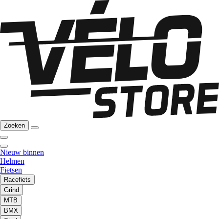
Zoeken
Nieuw binnen
Helmen
Fietsen
Racefiets
Grind
MTB
BMX