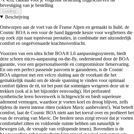
bevestiging van je bestelling
Loading...
Beschrijving
Ontworpen aan de voet van de Franse Alpen en gemaakt in Italië, de
Cosmic BOA is een voor de hand liggende keuze voor wegfietsers die
op zoek zijn naar topniveau prestaties, in combinatie met uitzonderlijk
comfort en ongeëvenaarde krachtsoverdracht.
Voorzien van een ultra lichte BOA® L6 aanpassingssysteem, biedt
deze schoen micro-aanpassing on-the-fly, ondersteund door de BOA
garantie, voor een gepersonaliseerde en compromisloze fietservaring.
En om een perfect passende pasvorm te garanderen, is de Cosmic
BOA uitgerust met een velcro sluiting aan de voorkant die het
gemakkelijk maakt om de ideale spanning te vinden voor optimaal
comfort tijdens de rit, tot het punt dat sommigen weigeren deze uit te
trekken (ook al is het bijzonder eenvoudig). Het perforated
synthetische leren bovenwerk is lichtgewicht en biedt superieure
ademend vermogen, waardoor je voeten koel en droog blijven, zelfs
tijdens de meest intense ritten (sokken Mavic aanbevolen!). Wat betreft
comfort, laat de Cosmic BOA niets aan het toeval over en profiteert het
van de ervaring van Mavic. De bredere neus zorgt ervoor dat je voeten
comfortabel zitten en voldoende ruimte hebben om natuurlijk te
bewegen (ah, de vreugde van vrijlopende tenen). Bovendien is de