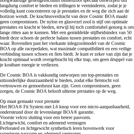
hoogwaardige geheugenschuim binnenzool speciaal ontworpen om
langdurig comfort te bieden en trillingen te verminderen, zodat je je
volledig kunt concentreren op je prestaties en de weg die zich aan de
horizon wendt. De krachtsoverdracht van deze Cosmic BOA maakt
geen compromissen. De nylon en glasvezel zool is stijf om optimale
prestaties en kracht te bieden, terwijl hij toch comfortabel genoeg is om
lange ritten aan te kunnen. Met een gemiddelde stijfheidsindex van 50
biedt deze schoen de perfecte balans tussen prestaties en comfort, echt
waar. Bovendien past het vierkante inlegzoolmodel van de Cosmic
BOA op alle racepedalen, wat maximale compatibiliteit en een veilige
verbinding tussen schoen en fiets biedt. Je kunt er zeker van zijn dat je
kracht optimaal wordt overgebracht bij elke trap, om geen druppel van
je kostbare energie te verliezen.
De Cosmic BOA is vakkundig ontworpen om top-prestaties en
uitzonderlijke duurzaamheid te bieden, zodat elke fietstocht vol
vertrouwen en gemoedsrust kan zijn. Geen compromissen, geen
zorgen, de Cosmic BOA belooft ultieme prestaties op de weg.
Op maat gemaakt voor prestatie
Het BOA® Fit System met L6 knop voor een micro-aanpasbaarheid,
ondersteund door de levenslange BOA® garantie.
Voorste velcro sluiting voor een betere pasvorm.
Lichtgewicht, comfort en ademend vermogen
Perforated en lichtgewicht synthetisch leren bovenwerk voor
superieure pasvorm en ademend vermogen