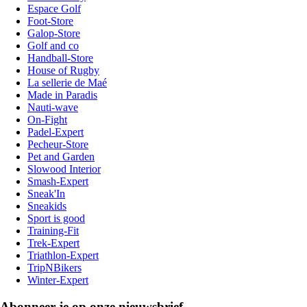
Espace Golf
Foot-Store
Galop-Store
Golf and co
Handball-Store
House of Rugby
La sellerie de Maé
Made in Paradis
Nauti-wave
On-Fight
Padel-Expert
Pecheur-Store
Pet and Garden
Slowood Interior
Smash-Expert
Sneak'In
Sneakids
Sport is good
Training-Fit
Trek-Expert
Triathlon-Expert
TripNBikers
Winter-Expert
Abonneer je op onze nieuwsbrief