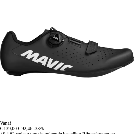
Vanaf
€ 139,00
€ 92,46
-33%
+€ 4,62
cadeau voor je volgende bestelling
Bijgeschreven na