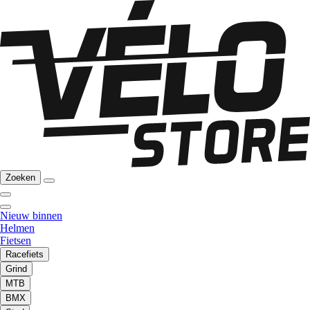
Zoeken
Nieuw binnen
Helmen
Fietsen
Racefiets
Grind
MTB
BMX