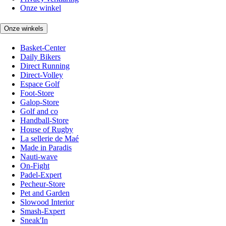
Onze winkel
Onze winkels
Basket-Center
Daily Bikers
Direct Running
Direct-Volley
Espace Golf
Foot-Store
Galop-Store
Golf and co
Handball-Store
House of Rugby
La sellerie de Maé
Made in Paradis
Nauti-wave
On-Fight
Padel-Expert
Pecheur-Store
Pet and Garden
Slowood Interior
Smash-Expert
Sneak'In