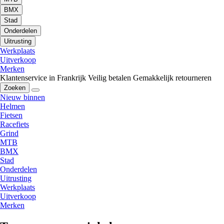
BMX
Stad
Onderdelen
Uitrusting
Werkplaats
Uitverkoop
Merken
Klantenservice in Frankrijk
Veilig betalen
Gemakkelijk retourneren
Zoeken
Nieuw binnen
Helmen
Fietsen
Racefiets
Grind
MTB
BMX
Stad
Onderdelen
Uitrusting
Werkplaats
Uitverkoop
Merken