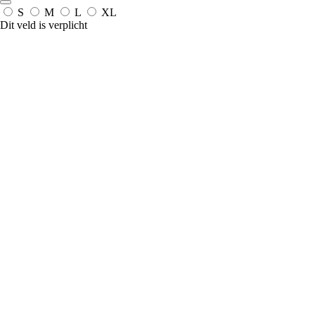
S
M
L
XL
Dit veld is verplicht