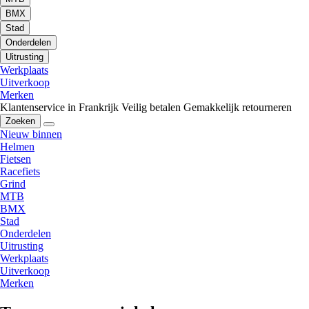
BMX
Stad
Onderdelen
Uitrusting
Werkplaats
Uitverkoop
Merken
Klantenservice in Frankrijk
Veilig betalen
Gemakkelijk retourneren
Zoeken
Nieuw binnen
Helmen
Fietsen
Racefiets
Grind
MTB
BMX
Stad
Onderdelen
Uitrusting
Werkplaats
Uitverkoop
Merken