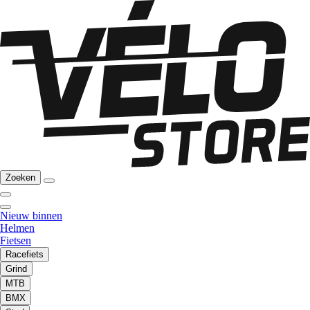
Zoeken
Nieuw binnen
Helmen
Fietsen
Racefiets
Grind
MTB
BMX