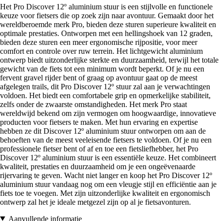
Het Pro Discover 12º aluminium stuur is een stijlvolle en functionele
keuze voor fietsers die op zoek zijn naar avontuur. Gemaakt door het
wereldberoemde merk Pro, bieden deze sturen superieure kwaliteit en
optimale prestaties. Ontworpen met een hellingshoek van 12 graden,
bieden deze sturen een meer ergonomische rijpositie, voor meer
comfort en controle over ruw terrein. Het lichtgewicht aluminium
ontwerp biedt uitzonderlijke sterkte en duurzaamheid, terwijl het totale
gewicht van de fiets tot een minimum wordt beperkt. Of je nu een
fervent gravel rijder bent of graag op avontuur gaat op de meest
afgelegen trails, dit Pro Discover 12º stuur zal aan je verwachtingen
voldoen. Het biedt een comfortabele grip en opmerkelijke stabiliteit,
zelfs onder de zwaarste omstandigheden. Het merk Pro staat
wereldwijd bekend om zijn vermogen om hoogwaardige, innovatieve
producten voor fietsers te maken. Met hun ervaring en expertise
hebben ze dit Discover 12º aluminium stuur ontworpen om aan de
behoeften van de meest veeleisende fietsers te voldoen. Of je nu een
professionele fietser bent of af en toe een fietsliefhebber, het Pro
Discover 12º aluminium stuur is een essentiële keuze. Het combineert
kwaliteit, prestaties en duurzaamheid om je een ongeëvenaarde
rijervaring te geven. Wacht niet langer en koop het Pro Discover 12º
aluminium stuur vandaag nog om een vleugje stijl en efficiëntie aan je
fiets toe te voegen. Met zijn uitzonderlijke kwaliteit en ergonomisch
ontwerp zal het je ideale metgezel zijn op al je fietsavonturen.
Aanvullende informatie