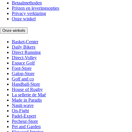
Betaalmethoden
Prijzen en leveringsopties
Privacy verklaring
Onze winkel
Onze winkels
Basket-Center
Daily Bikers
Direct Running
Direct-Volley
Espace Golf
Foot-Store
Galop-Store
Golf and co
Handball-Store
House of Rugby
La sellerie de Maé
Made in Paradis
Nauti-wave
On-Fight
Padel-Expert
Pecheur-Store
Pet and Garden
Slowood Interior