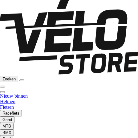
Zoeken
Nieuw binnen
Helmen
Fietsen
Racefiets
Grind
MTB
BMX