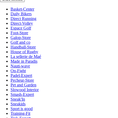
Basket-Center
Daily Bikers
Direct Running
Direct-Volley
Espace Golf
Foot-Store
Galop-Store
Golf and co
Handball-Store
House of Rugby
La sellerie de Maé
Made in Paradis
Nauti-wave
On-Fight
Padel-Expert
Pecheur-Store
Pet and Garden
Slowood Interior
Smash-Expert
Sneak'In
Sneakids
Sport is good
Training-Fit