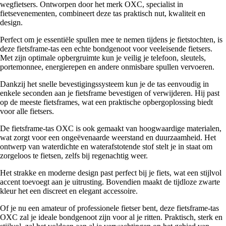
wegfietsers. Ontworpen door het merk OXC, specialist in
fietsevenementen, combineert deze tas praktisch nut, kwaliteit en
design.
Perfect om je essentiële spullen mee te nemen tijdens je fietstochten, is
deze fietsframe-tas een echte bondgenoot voor veeleisende fietsers.
Met zijn optimale opbergruimte kun je veilig je telefoon, sleutels,
portemonnee, energierepen en andere onmisbare spullen vervoeren.
Dankzij het snelle bevestigingssysteem kun je de tas eenvoudig in
enkele seconden aan je fietsframe bevestigen of verwijderen. Hij past
op de meeste fietsframes, wat een praktische opbergoplossing biedt
voor alle fietsers.
De fietsframe-tas OXC is ook gemaakt van hoogwaardige materialen,
wat zorgt voor een ongeëvenaarde weerstand en duurzaamheid. Het
ontwerp van waterdichte en waterafstotende stof stelt je in staat om
zorgeloos te fietsen, zelfs bij regenachtig weer.
Het strakke en moderne design past perfect bij je fiets, wat een stijlvol
accent toevoegt aan je uitrusting. Bovendien maakt de tijdloze zwarte
kleur het een discreet en elegant accessoire.
Of je nu een amateur of professionele fietser bent, deze fietsframe-tas
OXC zal je ideale bondgenoot zijn voor al je ritten. Praktisch, sterk en