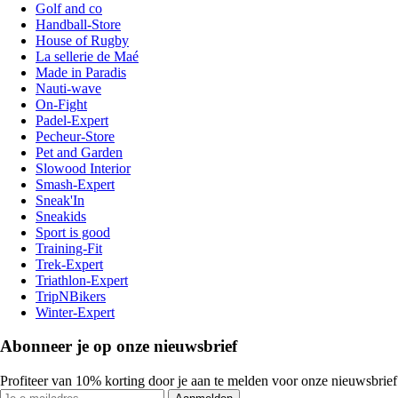
Golf and co
Handball-Store
House of Rugby
La sellerie de Maé
Made in Paradis
Nauti-wave
On-Fight
Padel-Expert
Pecheur-Store
Pet and Garden
Slowood Interior
Smash-Expert
Sneak'In
Sneakids
Sport is good
Training-Fit
Trek-Expert
Triathlon-Expert
TripNBikers
Winter-Expert
Abonneer je op onze nieuwsbrief
Profiteer van 10% korting door je aan te melden voor onze nieuwsbrief