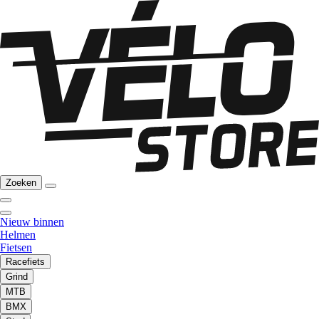
Zoeken
Nieuw binnen
Helmen
Fietsen
Racefiets
Grind
MTB
BMX