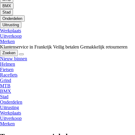
BMX
Stad
Onderdelen
Uitrusting
Werkplaats
Uitverkoop
Merken
Klantenservice in Frankrijk
Veilig betalen
Gemakkelijk retourneren
Zoeken
Nieuw binnen
Helmen
Fietsen
Racefiets
Grind
MTB
BMX
Stad
Onderdelen
Uitrusting
Werkplaats
Uitverkoop
Merken