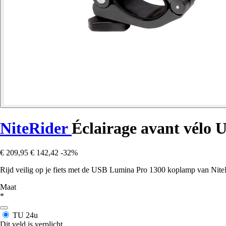
NiteRider
Éclairage avant vélo 
€ 209,95
€ 142,42
-32%
Rijd veilig op je fiets met de USB Lumina Pro 1300 koplamp van NiteRi
Maat
*
TU
24u
Dit veld is verplicht