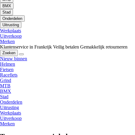
BMX
Stad
Onderdelen
Uitrusting
Werkplaats
Uitverkoop
Merken
Klantenservice in Frankrijk
Veilig betalen
Gemakkelijk retourneren
Zoeken
Nieuw binnen
Helmen
Fietsen
Racefiets
Grind
MTB
BMX
Stad
Onderdelen
Uitrusting
Werkplaats
Uitverkoop
Merken