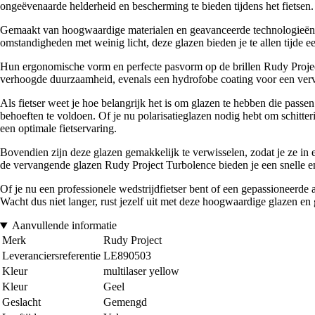
ongeëvenaarde helderheid en bescherming te bieden tijdens het fietsen.
Gemaakt van hoogwaardige materialen en geavanceerde technologieën, 
omstandigheden met weinig licht, deze glazen bieden je te allen tijde e
Hun ergonomische vorm en perfecte pasvorm op de brillen Rudy Project
verhoogde duurzaamheid, evenals een hydrofobe coating voor een vervor
Als fietser weet je hoe belangrijk het is om glazen te hebben die passe
behoeften te voldoen. Of je nu polarisatieglazen nodig hebt om schitte
een optimale fietservaring.
Bovendien zijn deze glazen gemakkelijk te verwisselen, zodat je ze in 
de vervangende glazen Rudy Project Turbolence bieden je een snelle en
Of je nu een professionele wedstrijdfietser bent of een gepassioneerde
Wacht dus niet langer, rust jezelf uit met deze hoogwaardige glazen en ge
Aanvullende informatie
Merk
Rudy Project
Leveranciersreferentie
LE890503
Kleur
multilaser yellow
Kleur
Geel
Geslacht
Gemengd