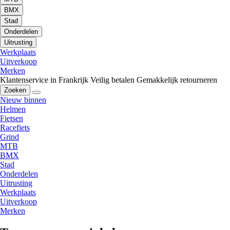
BMX
Stad
Onderdelen
Uitrusting
Werkplaats
Uitverkoop
Merken
Klantenservice in Frankrijk
Veilig betalen
Gemakkelijk retourneren
Zoeken
Nieuw binnen
Helmen
Fietsen
Racefiets
Grind
MTB
BMX
Stad
Onderdelen
Uitrusting
Werkplaats
Uitverkoop
Merken