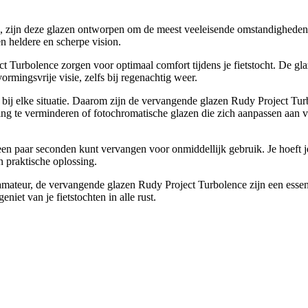
zijn deze glazen ontworpen om de meest veeleisende omstandigheden op
en heldere en scherpe vision.
 Turbolence zorgen voor optimaal comfort tijdens je fietstocht. De gl
mingsvrije visie, zelfs bij regenachtig weer.
n bij elke situatie. Daarom zijn de vervangende glazen Rudy Project Turb
ring te verminderen of fotochromatische glazen die zich aanpassen aan v
een paar seconden kunt vervangen voor onmiddellijk gebruik. Je hoeft j
 praktische oplossing.
 amateur, de vervangende glazen Rudy Project Turbolence zijn een essent
niet van je fietstochten in alle rust.