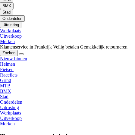
BMX
Stad
Onderdelen
Uitrusting
Werkplaats
Uitverkoop
Merken
Klantenservice in Frankrijk
Veilig betalen
Gemakkelijk retourneren
Zoeken
Nieuw binnen
Helmen
Fietsen
Racefiets
Grind
MTB
BMX
Stad
Onderdelen
Uitrusting
Werkplaats
Uitverkoop
Merken