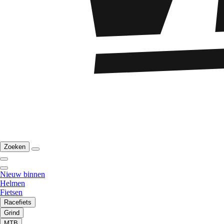
Zoeken
Nieuw binnen
Helmen
Fietsen
Racefiets
Grind
MTB