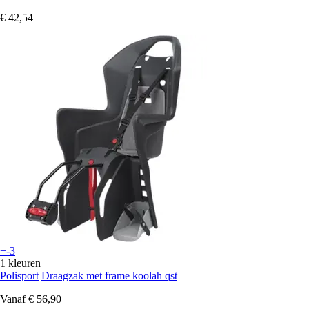
€ 42,54
+-3
1 kleuren
Polisport
Draagzak met frame koolah qst
Vanaf
€ 56,90