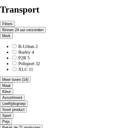
Transport
Filters
Binnen 24 uur verzonden
Merk
B-Urban
2
Burley
4
P2R
5
Polisport
32
XLC
11
Meer tonen
(14)
Maat
Kleur
Assortiment
Leeftijdsgroep
Soort product
Sport
Prijs
Bekijk de 71 producten