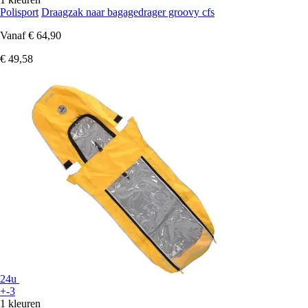
Polisport
Draagzak naar bagagedrager groovy cfs
Vanaf
€ 64,90
€ 49,58
24u
+-3
1 kleuren