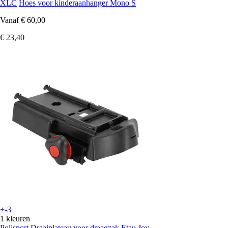
XLC
Hoes voor kinderaanhanger Mono S
Vanaf
€ 60,00
€ 23,40
+-3
1 kleuren
Polisport
Draaiplateau voor draagzak Etau Joy