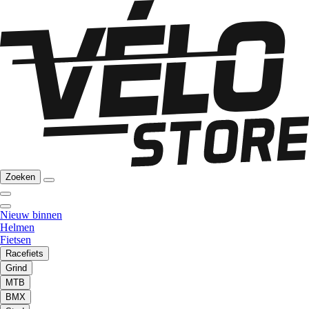
Zoeken
Nieuw binnen
Helmen
Fietsen
Racefiets
Grind
MTB
BMX