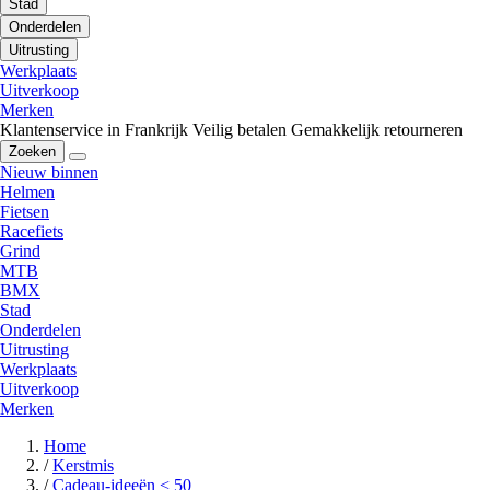
Stad
Onderdelen
Uitrusting
Werkplaats
Uitverkoop
Merken
Klantenservice in Frankrijk
Veilig betalen
Gemakkelijk retourneren
Zoeken
Nieuw binnen
Helmen
Fietsen
Racefiets
Grind
MTB
BMX
Stad
Onderdelen
Uitrusting
Werkplaats
Uitverkoop
Merken
Home
/
Kerstmis
/
Cadeau-ideeën < 50