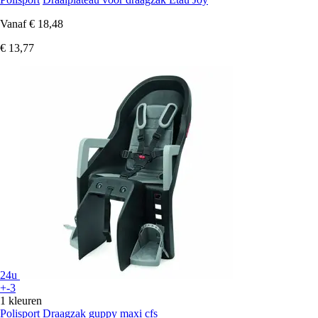
Vanaf
€ 18,48
€ 13,77
24u
+-3
1 kleuren
Polisport
Draagzak guppy maxi cfs