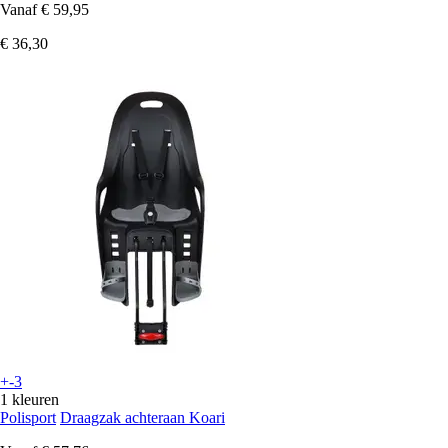
Vanaf
€ 59,95
€ 36,30
+-3
1 kleuren
Polisport
Draagzak achteraan Koari