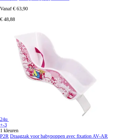
Vanaf
€ 63,90
€ 48,88
24u
+-3
1 kleuren
P2R
Draagzak voor babypoppen avec fixation AV-AR