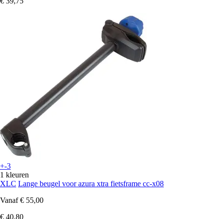
€ 39,75
+-3
1 kleuren
XLC
Lange beugel voor azura xtra fietsframe cc-x08
Vanaf
€ 55,00
€ 40,80