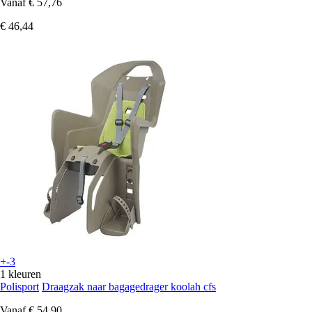
Vanaf
€ 57,76
€ 46,44
+-3
1 kleuren
Polisport
Draagzak naar bagagedrager koolah cfs
Vanaf
€ 54,90