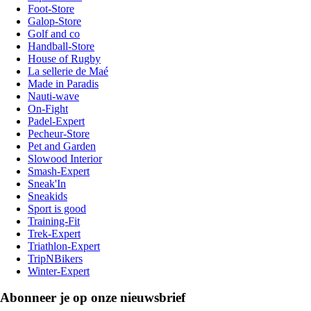
Foot-Store
Galop-Store
Golf and co
Handball-Store
House of Rugby
La sellerie de Maé
Made in Paradis
Nauti-wave
On-Fight
Padel-Expert
Pecheur-Store
Pet and Garden
Slowood Interior
Smash-Expert
Sneak'In
Sneakids
Sport is good
Training-Fit
Trek-Expert
Triathlon-Expert
TripNBikers
Winter-Expert
Abonneer je op onze nieuwsbrief