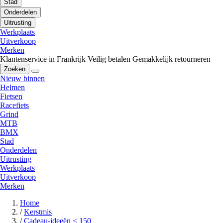
Stad
Onderdelen
Uitrusting
Werkplaats
Uitverkoop
Merken
Klantenservice in Frankrijk
Veilig betalen
Gemakkelijk retourneren
Zoeken
Nieuw binnen
Helmen
Fietsen
Racefiets
Grind
MTB
BMX
Stad
Onderdelen
Uitrusting
Werkplaats
Uitverkoop
Merken
Home
/
Kerstmis
/
Cadeau-ideeën < 150