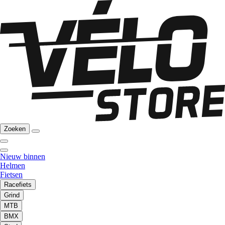
Zoeken
Nieuw binnen
Helmen
Fietsen
Racefiets
Grind
MTB
BMX