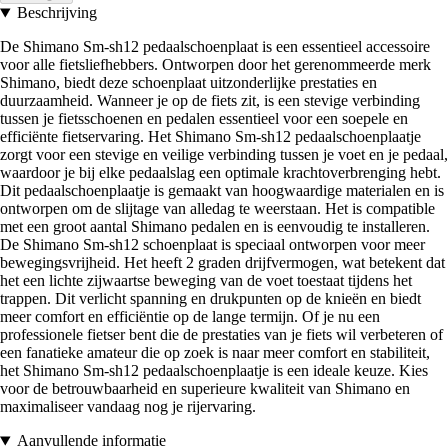
Beschrijving
De Shimano Sm-sh12 pedaalschoenplaat is een essentieel accessoire
voor alle fietsliefhebbers. Ontworpen door het gerenommeerde merk
Shimano, biedt deze schoenplaat uitzonderlijke prestaties en
duurzaamheid. Wanneer je op de fiets zit, is een stevige verbinding
tussen je fietsschoenen en pedalen essentieel voor een soepele en
efficiënte fietservaring. Het Shimano Sm-sh12 pedaalschoenplaatje
zorgt voor een stevige en veilige verbinding tussen je voet en je pedaal,
waardoor je bij elke pedaalslag een optimale krachtoverbrenging hebt.
Dit pedaalschoenplaatje is gemaakt van hoogwaardige materialen en is
ontworpen om de slijtage van alledag te weerstaan. Het is compatible
met een groot aantal Shimano pedalen en is eenvoudig te installeren.
De Shimano Sm-sh12 schoenplaat is speciaal ontworpen voor meer
bewegingsvrijheid. Het heeft 2 graden drijfvermogen, wat betekent dat
het een lichte zijwaartse beweging van de voet toestaat tijdens het
trappen. Dit verlicht spanning en drukpunten op de knieën en biedt
meer comfort en efficiëntie op de lange termijn. Of je nu een
professionele fietser bent die de prestaties van je fiets wil verbeteren of
een fanatieke amateur die op zoek is naar meer comfort en stabiliteit,
het Shimano Sm-sh12 pedaalschoenplaatje is een ideale keuze. Kies
voor de betrouwbaarheid en superieure kwaliteit van Shimano en
maximaliseer vandaag nog je rijervaring.
Aanvullende informatie