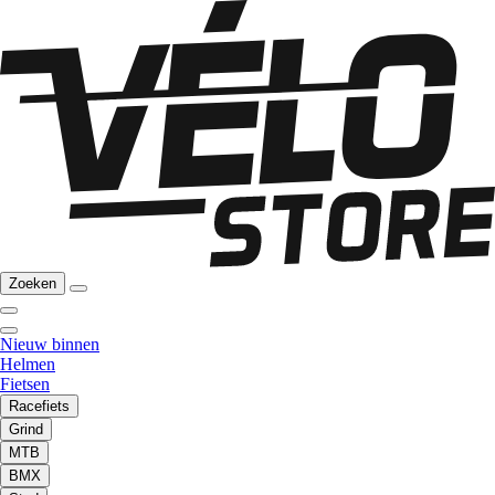
Zoeken
Nieuw binnen
Helmen
Fietsen
Racefiets
Grind
MTB
BMX