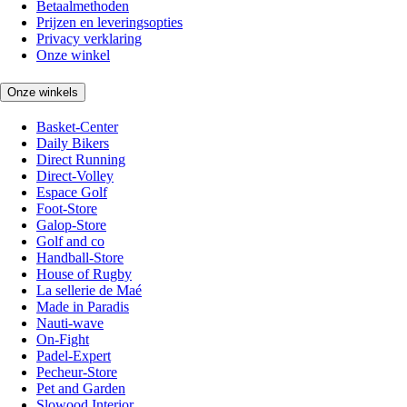
Betaalmethoden
Prijzen en leveringsopties
Privacy verklaring
Onze winkel
Onze winkels
Basket-Center
Daily Bikers
Direct Running
Direct-Volley
Espace Golf
Foot-Store
Galop-Store
Golf and co
Handball-Store
House of Rugby
La sellerie de Maé
Made in Paradis
Nauti-wave
On-Fight
Padel-Expert
Pecheur-Store
Pet and Garden
Slowood Interior