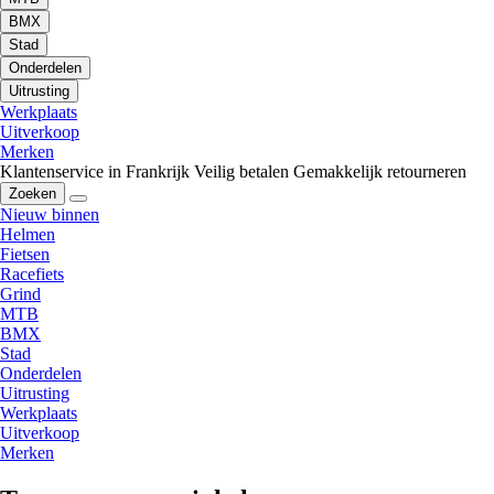
BMX
Stad
Onderdelen
Uitrusting
Werkplaats
Uitverkoop
Merken
Klantenservice in Frankrijk
Veilig betalen
Gemakkelijk retourneren
Zoeken
Nieuw binnen
Helmen
Fietsen
Racefiets
Grind
MTB
BMX
Stad
Onderdelen
Uitrusting
Werkplaats
Uitverkoop
Merken