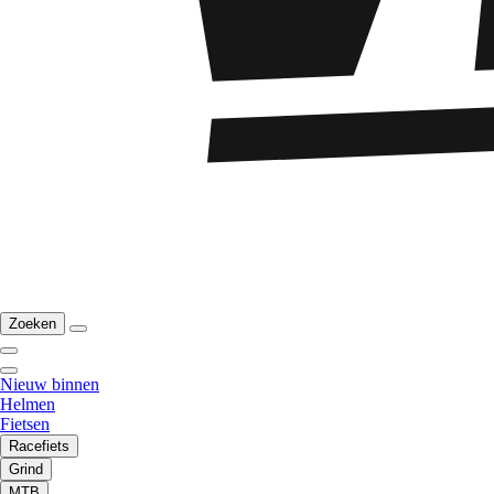
Zoeken
Nieuw binnen
Helmen
Fietsen
Racefiets
Grind
MTB