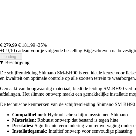
€ 279,99
€ 181,99
-35%
+€ 9,10
cadeau voor je volgende bestelling
Bijgeschreven na bevestigin
Loading...
Beschrijving
De schijfremleiding Shimano SM-BH90 is een ideale keuze voor fietsers 
en kwaliteit om optimale controle op alle soorten terrein te waarborgen.
Gemaakt van hoogwaardig materiaal, biedt de leiding SM-BH90 verhoog
afdalingen. Het slimme ontwerp maakt een gemakkelijke installatie moge
De technische kenmerken van de schijfremleiding Shimano SM-BH90 zi
Compatibel met:
Hydraulische schijfremsystemen Shimano
Materialen:
Robuust ontwerp dat bestand is tegen hitte
Prestaties:
Significante vermindering van remvervaging onder 
Installatiegemak:
Intuïtief ontwerp voor eenvoudige plaatsing