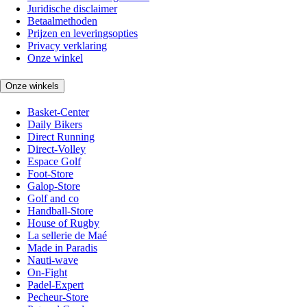
Juridische disclaimer
Betaalmethoden
Prijzen en leveringsopties
Privacy verklaring
Onze winkel
Onze winkels
Basket-Center
Daily Bikers
Direct Running
Direct-Volley
Espace Golf
Foot-Store
Galop-Store
Golf and co
Handball-Store
House of Rugby
La sellerie de Maé
Made in Paradis
Nauti-wave
On-Fight
Padel-Expert
Pecheur-Store