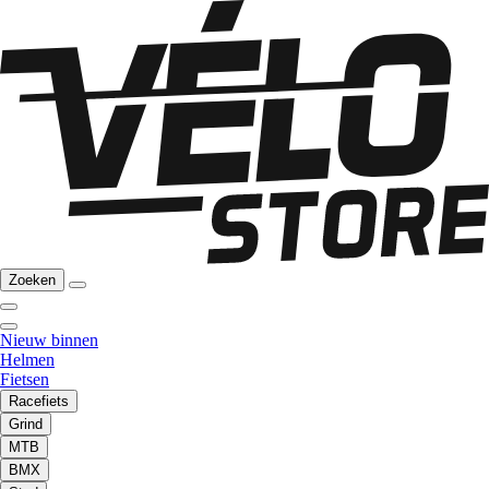
Zoeken
Nieuw binnen
Helmen
Fietsen
Racefiets
Grind
MTB
BMX