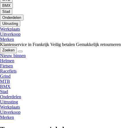
BMX
Stad
Onderdelen
Uitrusting
Werkplaats
Uitverkoop
Merken
Klantenservice in Frankrijk
Veilig betalen
Gemakkelijk retourneren
Zoeken
Nieuw binnen
Helmen
Fietsen
Racefiets
Grind
MTB
BMX
Stad
Onderdelen
Uitrusting
Werkplaats
Uitverkoop
Merken