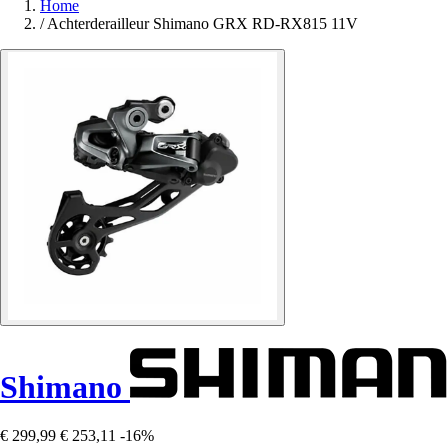
Home
/
Achterderailleur Shimano GRX RD-RX815 11V
Shimano
€ 299,99
€ 253,11
-16%