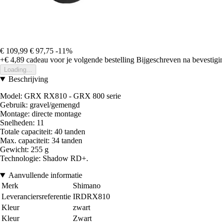
€ 109,99
€ 97,75
-11%
+€ 4,89
cadeau voor je volgende bestelling
Bijgeschreven na bevestigin
Loading...
Beschrijving
Model: GRX RX810 - GRX 800 serie
Gebruik: gravel/gemengd
Montage: directe montage
Snelheden: 11
Totale capaciteit: 40 tanden
Max. capaciteit: 34 tanden
Gewicht: 255 g
Technologie: Shadow RD+.
Aanvullende informatie
Merk
Shimano
Leveranciersreferentie
IRDRX810
Kleur
zwart
Kleur
Zwart