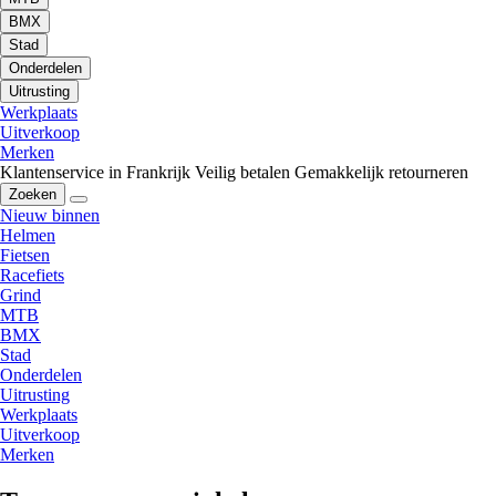
BMX
Stad
Onderdelen
Uitrusting
Werkplaats
Uitverkoop
Merken
Klantenservice in Frankrijk
Veilig betalen
Gemakkelijk retourneren
Zoeken
Nieuw binnen
Helmen
Fietsen
Racefiets
Grind
MTB
BMX
Stad
Onderdelen
Uitrusting
Werkplaats
Uitverkoop
Merken