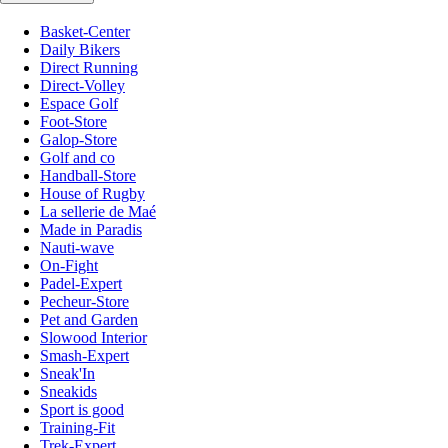
Basket-Center
Daily Bikers
Direct Running
Direct-Volley
Espace Golf
Foot-Store
Galop-Store
Golf and co
Handball-Store
House of Rugby
La sellerie de Maé
Made in Paradis
Nauti-wave
On-Fight
Padel-Expert
Pecheur-Store
Pet and Garden
Slowood Interior
Smash-Expert
Sneak'In
Sneakids
Sport is good
Training-Fit
Trek-Expert