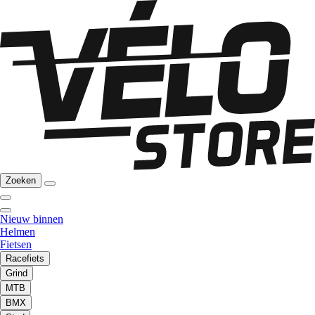
Zoeken
Nieuw binnen
Helmen
Fietsen
Racefiets
Grind
MTB
BMX