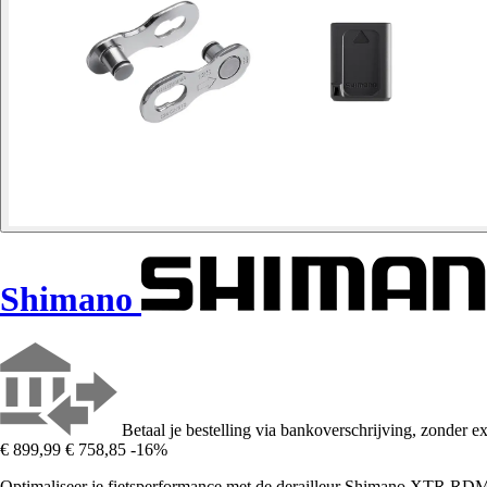
Shimano
Betaal je bestelling via bankoverschrijving, zonder ex
€ 899,99
€ 758,85
-16%
Optimaliseer je fietsperformance met de derailleur Shimano XTR RD