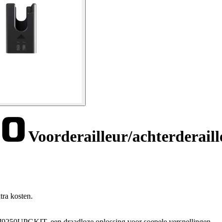
Voorderailleur/achterder
tra kosten.
M9250UPGKIT, een draadloze oplossing voor soepele versnellingen.