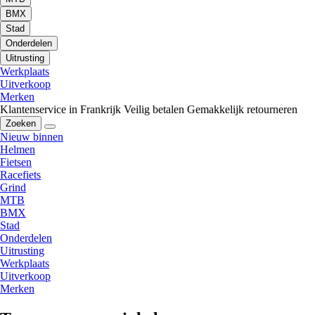
BMX
Stad
Onderdelen
Uitrusting
Werkplaats
Uitverkoop
Merken
Klantenservice in Frankrijk
Veilig betalen
Gemakkelijk retourneren
Zoeken
Nieuw binnen
Helmen
Fietsen
Racefiets
Grind
MTB
BMX
Stad
Onderdelen
Uitrusting
Werkplaats
Uitverkoop
Merken